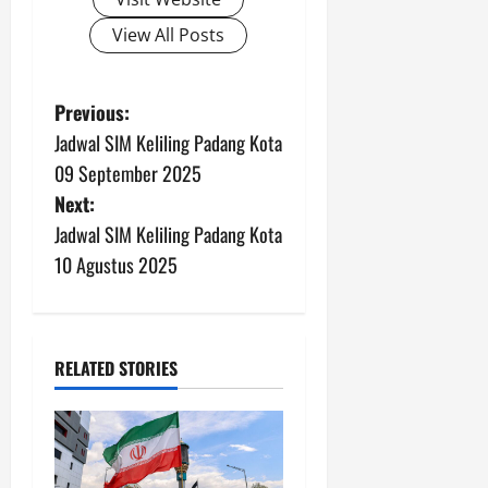
View All Posts
P
Previous:
Jadwal SIM Keliling Padang Kota
o
09 September 2025
s
Next:
Jadwal SIM Keliling Padang Kota
t
10 Agustus 2025
n
a
RELATED STORIES
v
i
g