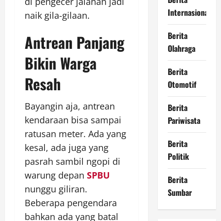
di pengecer jalanan jadi
Internasional
naik gila-gilaan.
Berita
Antrean Panjang
Olahraga
Bikin Warga
Berita
Resah
Otomotif
Bayangin aja, antrean
Berita
kendaraan bisa sampai
Pariwisata
ratusan meter. Ada yang
Berita
kesal, ada juga yang
Politik
pasrah sambil ngopi di
warung depan
SPBU
Berita
nunggu giliran.
Sumbar
Beberapa pengendara
bahkan ada yang batal