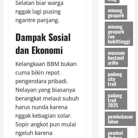
Selatan biar warga
minang
nggak lagi pusing
geopark
ngantre panjang.
minang
geopark
Dampak Sosial
run
bukittinggi
dan Ekonomi
museum
bustanil
arifin
Kelangkaan BBM bukan
cuma bikin repot
padang
city
pengendara pribadi.
trail
Nelayan yang biasanya
padang
berangkat melaut subuh
trail
2025
harus nunda karena
nggak kebagian solar.
pembebasan
lahan
Sopir angkot pun mulai
pemkot
ngeluh karena
Padang