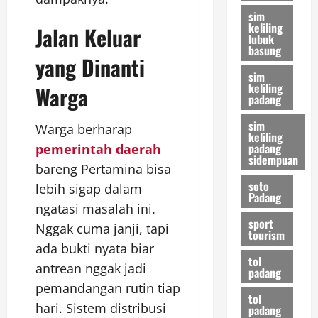
sim
keliling
Jalan Keluar
lubuk
basung
yang Dinanti
sim
keliling
Warga
padang
sim
Warga berharap
keliling
padang
pemerintah daerah
sidempuan
bareng Pertamina bisa
soto
lebih sigap dalam
Padang
ngatasi masalah ini.
sport
Nggak cuma janji, tapi
tourism
ada bukti nyata biar
tol
antrean nggak jadi
padang
pemandangan rutin tiap
tol
hari. Sistem distribusi
padang