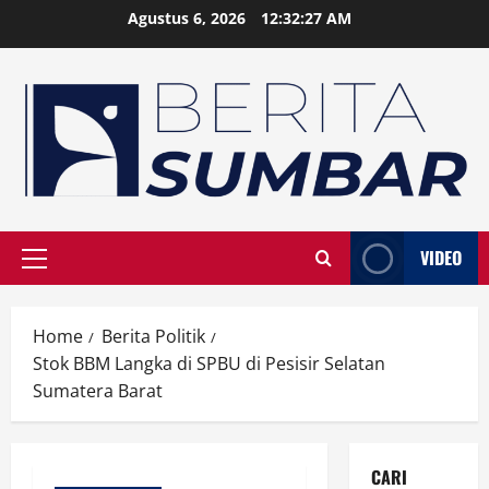
Skip
Agustus 6, 2026
12:32:27 AM
to
content
VIDEO
Primary
Menu
Home
Berita Politik
Stok BBM Langka di SPBU di Pesisir Selatan
Sumatera Barat
CARI