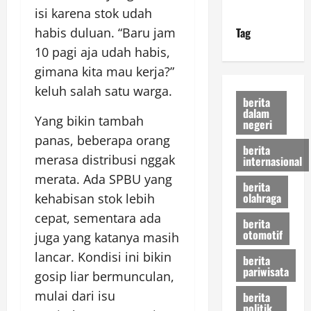
isi karena stok udah
Tag
habis duluan. “Baru jam
10 pagi aja udah habis,
gimana kita mau kerja?”
keluh salah satu warga.
berita
dalam
Yang bikin tambah
negeri
panas, beberapa orang
berita
merasa distribusi nggak
internasional
merata. Ada SPBU yang
berita
olahraga
kehabisan stok lebih
cepat, sementara ada
berita
otomotif
juga yang katanya masih
lancar. Kondisi ini bikin
berita
pariwisata
gosip liar bermunculan,
mulai dari isu
berita
politik