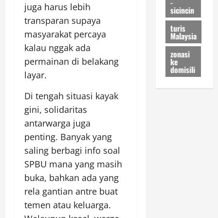
-
juga harus lebih
sicincin
transparan supaya
turis
masyarakat percaya
Malaysia
kalau nggak ada
zonasi
permainan di belakang
ke
domisili
layar.
Di tengah situasi kayak
gini, solidaritas
antarwarga juga
penting. Banyak yang
saling berbagi info soal
SPBU mana yang masih
buka, bahkan ada yang
rela gantian antre buat
temen atau keluarga.