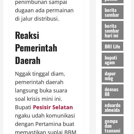
penimbunan sampai
berita
dugaan ada permainan
sumbar
di jalur distribusi.
berita
sumbar
Reaksi
hari ini
Pemerintah
BRI Life
Daerah
bupati
agam
dapur
Nggak tinggal diam,
mbg
pemerintah daerah
densus
langsung buka suara
88
soal krisis mini ini.
eduardo
Bupati
Pesisir Selatan
almeida
ngaku udah komunikasi
gempa
dengan Pertamina buat
dan
tsunami
memastikan suplai BBM