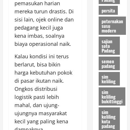
pemasukan harian
persita
mereka turun drastis. Di
sisi lain, ojek online dan
peternakan
susu
pedagang kecil juga
modern
kena imbas, soalnya
sajian
biaya operasional naik.
soto
Padang
Kalau kondisi ini terus
semen
berlarut, bisa bikin
padang
harga kebutuhan pokok
sim
di pasar ikutan naik.
keliling
Ongkos distribusi
sim
keliling
logistik pasti lebih
bukittinggi
mahal, dan ujung-
sim
ujungnya masyarakat
keliling
kota
kecil yang paling kena
padang
dampaknya.