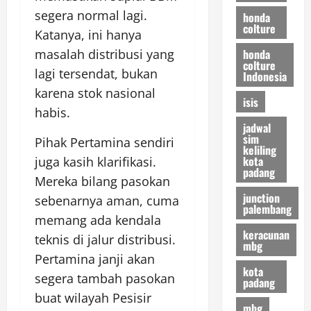
segera normal lagi.
honda
colture
Katanya, ini hanya
honda
masalah distribusi yang
colture
lagi tersendat, bukan
Indonesia
karena stok nasional
isis
habis.
jadwal
sim
Pihak Pertamina sendiri
keliling
kota
juga kasih klarifikasi.
padang
Mereka bilang pasokan
junction
sebenarnya aman, cuma
palembang
memang ada kendala
keracunan
teknis di jalur distribusi.
mbg
Pertamina janji akan
kota
segera tambah pasokan
padang
buat wilayah Pesisir
mbg