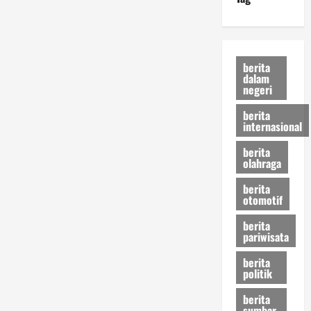
berita
dalam
negeri
berita
internasional
berita
olahraga
berita
otomotif
berita
pariwisata
berita
politik
berita
sumbar