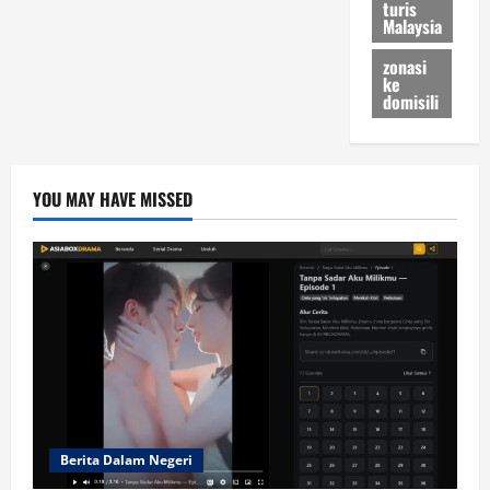
turis
Malaysia
zonasi
ke
domisili
YOU MAY HAVE MISSED
Berita Dalam Negeri