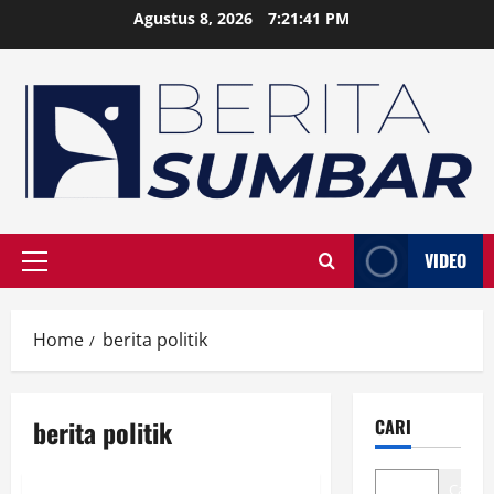
Skip
Agustus 8, 2026
7:21:42 PM
to
content
VIDEO
Primary
Menu
Home
berita politik
berita politik
CARI
Cari