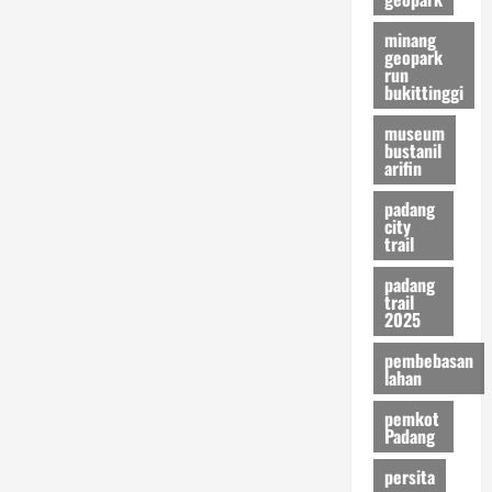
minang
geopark
run
bukittinggi
museum
bustanil
arifin
padang
city
trail
padang
trail
2025
pembebasan
lahan
pemkot
Padang
persita