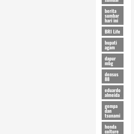
berita
sumbar
hari ini
BRI Life
bupati
agam
dapur
mbg
densus
88
eduardo
almeida
gempa
dan
tsunami
honda
colture