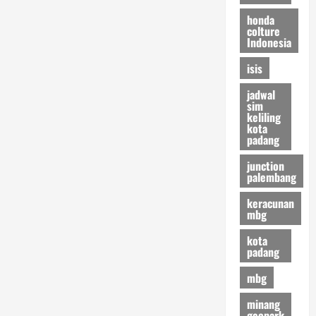
honda
colture
Indonesia
isis
jadwal
sim
keliling
kota
padang
junction
palembang
keracunan
mbg
kota
padang
mbg
minang
geopark