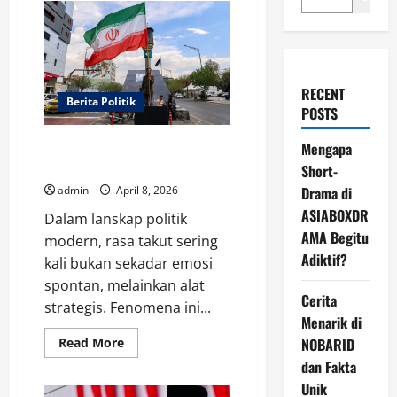
RECENT
Berita Politik
POSTS
Ketakutan sebagai Senjata
Mengapa
Politik Donald Trump
Short-
admin
April 8, 2026
Drama di
ASIABOXDR
Dalam lanskap politik
AMA Begitu
modern, rasa takut sering
Adiktif?
kali bukan sekadar emosi
spontan, melainkan alat
Cerita
strategis. Fenomena ini...
Menarik di
Read
Read More
NOBARID
more
dan Fakta
about
Ketakutan
Unik
sebagai