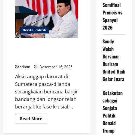
Senjata
Semifinal
Politik
Donald
Prancis vs
Trump
Spanyol
2026
Berita Politik
Sandy
Pemulihan Pascabencana
Walsh
Sumatera, Prabowo : Dana
Bersinar,
Cukup
Buriram
admin
Desember 16, 2025
United Raih
Aksi tanggap darurat di
Gelar Juara
Sumatera pasca-dilanda
serangkaian bencana banjir
Ketakutan
bandang dan longsor telah
sebagai
beranjak ke fase krusial:...
Senjata
Politik
Read
Read More
Donald
more
about
Trump
Pemulihan