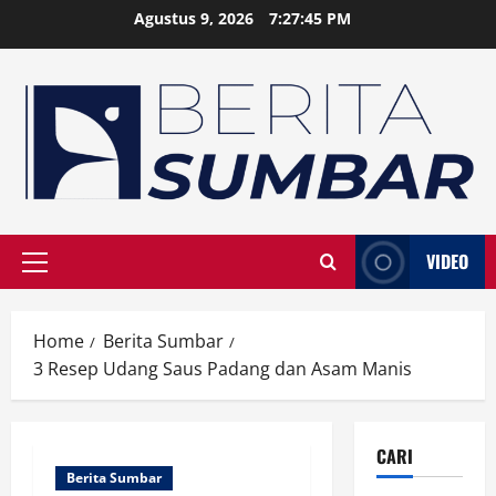
Skip
Agustus 9, 2026
7:27:46 PM
to
content
VIDEO
Primary
Menu
Home
Berita Sumbar
3 Resep Udang Saus Padang dan Asam Manis
CARI
Berita Sumbar