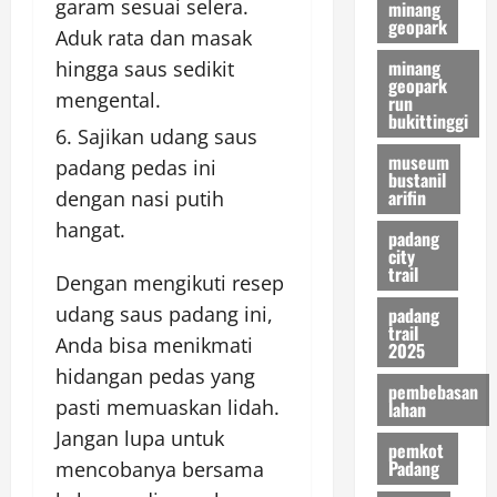
garam sesuai selera.
minang
geopark
Aduk rata dan masak
minang
hingga saus sedikit
geopark
mengental.
run
bukittinggi
Sajikan udang saus
museum
padang pedas ini
bustanil
arifin
dengan nasi putih
hangat.
padang
city
trail
Dengan mengikuti resep
udang saus padang ini,
padang
trail
Anda bisa menikmati
2025
hidangan pedas yang
pembebasan
pasti memuaskan lidah.
lahan
Jangan lupa untuk
pemkot
Padang
mencobanya bersama