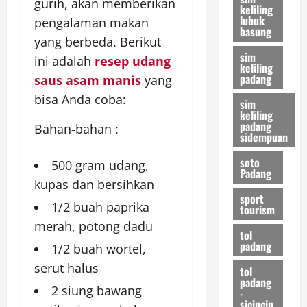
gurih, akan memberikan
keliling
lubuk
pengalaman makan
basung
yang berbeda. Berikut
sim
ini adalah
resep udang
keliling
padang
saus asam manis
yang
bisa Anda coba:
sim
keliling
padang
Bahan-bahan :
sidempuan
soto
500 gram udang,
Padang
kupas dan bersihkan
sport
1/2 buah paprika
tourism
merah, potong dadu
tol
padang
1/2 buah wortel,
serut halus
tol
padang
2 siung bawang
-
sicincin