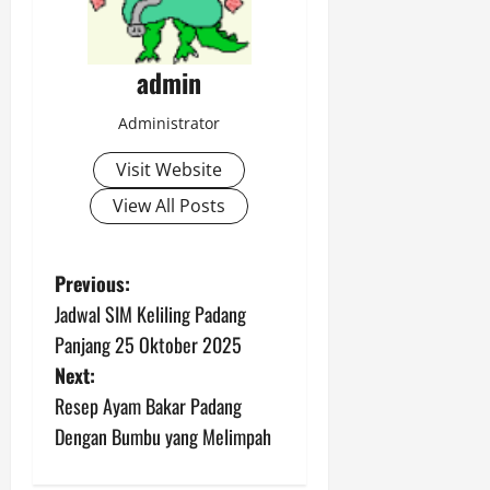
admin
Administrator
Visit Website
View All Posts
P
Previous:
Jadwal SIM Keliling Padang
o
Panjang 25 Oktober 2025
s
Next:
Resep Ayam Bakar Padang
t
Dengan Bumbu yang Melimpah
n