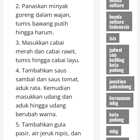
colture
Panaskan minyak
goreng dalam wajan,
honda
colture
tumis bawang putih
Indonesia
hingga harum.
isis
Masukkan cabai
jadwal
merah dan cabai rawit,
sim
keliling
tumis hingga cabai layu.
kota
padang
Tambahkan saus
sambal dan saus tomat,
junction
palembang
aduk rata. Kemudian
masukkan udang dan
keracunan
mbg
aduk hingga udang
berubah warna.
kota
padang
Tambahkan gula
mbg
pasir, air jeruk nipis, dan