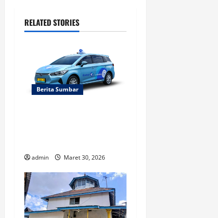
a
RELATED STORIES
v
i
g
a
Berita Sumbar
t
Lowongan Pengemudi
Blue Bird Padang Umur
i
21-54
o
admin
Maret 30, 2026
n