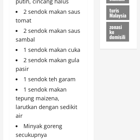
putih, cincang halus
turis
2 sendok makan saus
Malaysia
tomat
zonasi
2 sendok makan saus
ke
domisili
sambal
1 sendok makan cuka
2 sendok makan gula
pasir
1 sendok teh garam
1 sendok makan
tepung maizena,
larutkan dengan sedikit
air
Minyak goreng
secukupnya