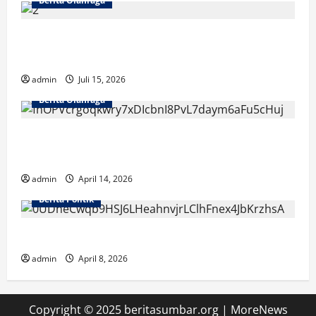
Berita Olahraga
Cerita Menarik di NOBARID dan Fakta Unik
Semifinal Prancis vs Spanyol 2026
admin
Juli 15, 2026
Berita Olahraga
Sandy Walsh Bersinar, Buriram United Raih
Gelar Juara
admin
April 14, 2026
Berita Politik
Ketakutan sebagai Senjata Politik Donald Trump
admin
April 8, 2026
Copyright © 2025 beritasumbar.org
|
MoreNews