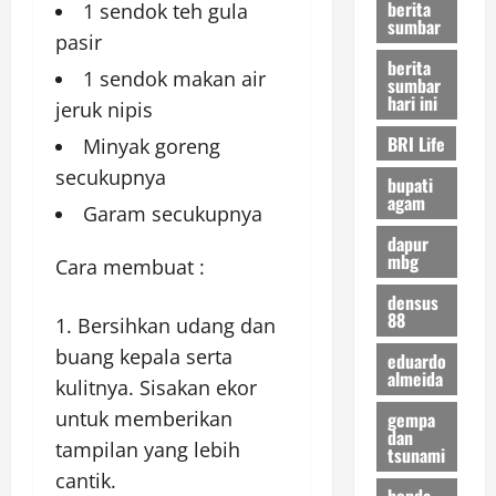
berita
1 sendok teh gula
sumbar
pasir
berita
1 sendok makan air
sumbar
hari ini
jeruk nipis
BRI Life
Minyak goreng
secukupnya
bupati
agam
Garam secukupnya
dapur
mbg
Cara membuat :
densus
88
Bersihkan udang dan
buang kepala serta
eduardo
almeida
kulitnya. Sisakan ekor
untuk memberikan
gempa
dan
tampilan yang lebih
tsunami
cantik.
honda