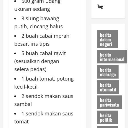
500 gram udang
Tag
ukuran sedang
3 siung bawang
putih, cincang halus
berita
2 buah cabai merah
dalam
besar, iris tipis
negeri
5 buah cabai rawit
berita
internasional
(sesuaikan dengan
selera pedas)
berita
olahraga
1 buah tomat, potong
berita
kecil-kecil
otomotif
2 sendok makan saus
berita
sambal
pariwisata
1 sendok makan saus
berita
politik
tomat