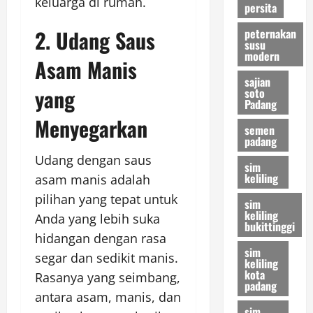
keluarga di rumah.
persita
2. Udang Saus
peternakan
susu
modern
Asam Manis
sajian
yang
soto
Padang
Menyegarkan
semen
padang
Udang dengan saus
sim
keliling
asam manis adalah
pilihan yang tepat untuk
sim
keliling
Anda yang lebih suka
bukittinggi
hidangan dengan rasa
sim
segar dan sedikit manis.
keliling
kota
Rasanya yang seimbang,
padang
antara asam, manis, dan
sim