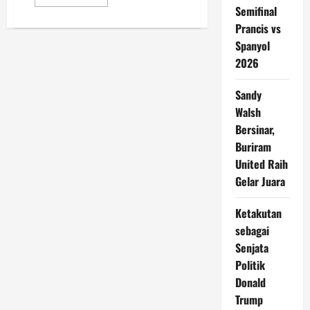
more
Semifinal
about
China
Prancis vs
Gelar
Sepak
Spanyol
Bola
2026
Robot
AI
Pertama
Tanpa
Sandy
Kendali
Manusia
Walsh
Bersinar,
Buriram
United Raih
Gelar Juara
Ketakutan
sebagai
Senjata
Politik
Donald
Trump