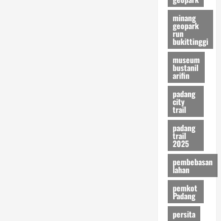
minang
geopark
run
bukittinggi
museum
bustanil
arifin
padang
city
trail
padang
trail
2025
pembebasan
lahan
pemkot
Padang
persita