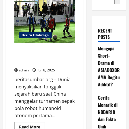
RECENT
Berita Olahraga
POSTS
Mengapa
China Gelar Sepak Bola Robot
Short-
AI Pertama Tanpa Kendali
Manusia
Drama di
ASIABOXDR
admin
Juli 8, 2025
AMA Begitu
beritasumbar.org – Dunia
Adiktif?
menyaksikan tonggak
sejarah baru saat China
Cerita
menggelar turnamen sepak
Menarik di
bola robot humanoid
NOBARID
otonom pertama...
dan Fakta
Unik
Read
Read More