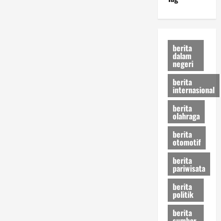
berita
dalam
negeri
berita
internasional
berita
olahraga
berita
otomotif
berita
pariwisata
berita
politik
berita
sumbar