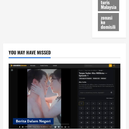
turis
Malaysia
zonasi
ke
domisili
YOU MAY HAVE MISSED
Berita Dalam Negeri