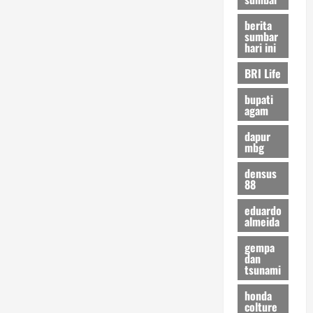
berita
sumbar
hari ini
BRI Life
bupati
agam
dapur
mbg
densus
88
eduardo
almeida
gempa
dan
tsunami
honda
colture