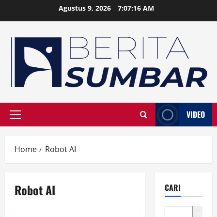
Skip
Agustus 9, 2026
7:07:17 AM
to
content
VIDEO
Primary
Menu
Home
Robot AI
Robot AI
CARI
Cari