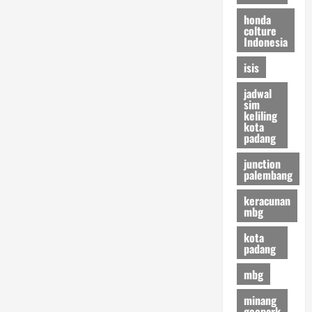
honda
colture
Indonesia
isis
jadwal
sim
keliling
kota
padang
junction
palembang
keracunan
mbg
kota
padang
mbg
minang
geopark