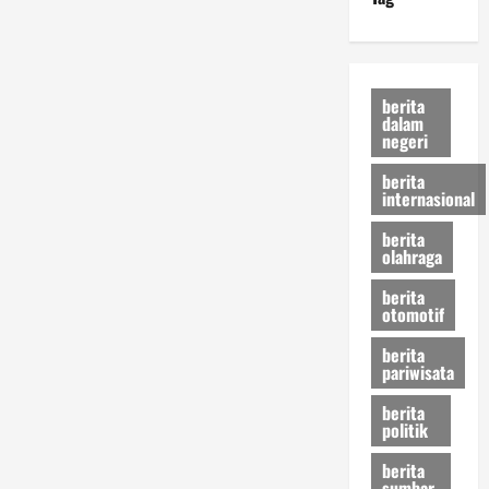
berita
dalam
negeri
berita
internasional
berita
olahraga
berita
otomotif
berita
pariwisata
berita
politik
berita
sumbar