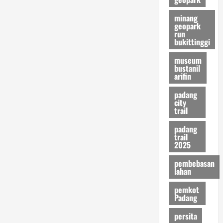
minang
geopark
run
bukittinggi
museum
bustanil
arifin
padang
city
trail
padang
trail
2025
pembebasan
lahan
pemkot
Padang
persita