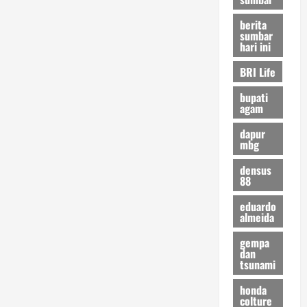
berita
sumbar
hari ini
BRI Life
bupati
agam
dapur
mbg
densus
88
eduardo
almeida
gempa
dan
tsunami
honda
colture