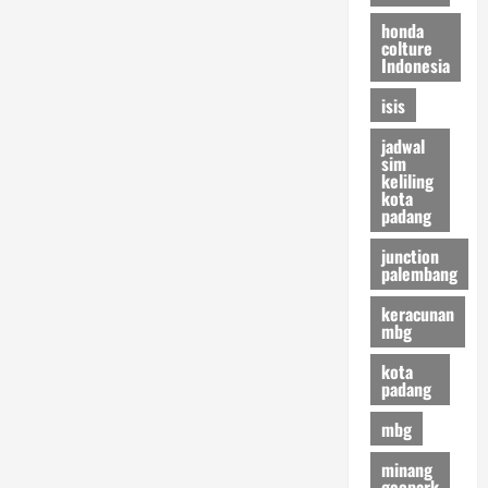
honda
colture
Indonesia
isis
jadwal
sim
keliling
kota
padang
junction
palembang
keracunan
mbg
kota
padang
mbg
minang
geopark