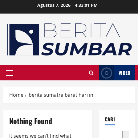
Skip
Agustus 7, 2026
4:33:01 PM
to
content
VIDEO
Primary
Menu
Home
berita sumatra barat hari ini
Nothing Found
CARI
It seems we can’t find what
Cari