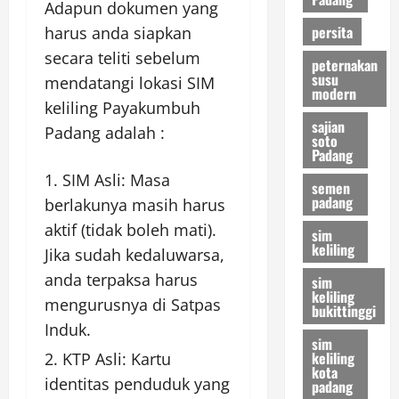
Adapun dokumen yang
persita
harus anda siapkan
secara teliti sebelum
peternakan
susu
mendatangi lokasi SIM
modern
keliling Payakumbuh
sajian
Padang adalah :
soto
Padang
SIM Asli: Masa
semen
padang
berlakunya masih harus
aktif (tidak boleh mati).
sim
keliling
Jika sudah kedaluwarsa,
anda terpaksa harus
sim
keliling
mengurusnya di Satpas
bukittinggi
Induk.
sim
keliling
KTP Asli: Kartu
kota
identitas penduduk yang
padang