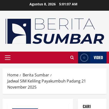
Skip
Agustus 8, 2026
5:01:08 AM
to
content
VIDEO
Primary
Menu
Home
Berita Sumbar
Jadwal SIM Keliling Payakumbuh Padang 21
November 2025
CARI