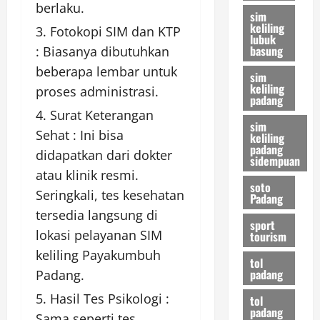
berlaku.
sim
keliling
Fotokopi SIM dan KTP
lubuk
basung
: Biasanya dibutuhkan
beberapa lembar untuk
sim
keliling
proses administrasi.
padang
Surat Keterangan
sim
Sehat : Ini bisa
keliling
padang
didapatkan dari dokter
sidempuan
atau klinik resmi.
soto
Seringkali, tes kesehatan
Padang
tersedia langsung di
sport
lokasi pelayanan SIM
tourism
keliling Payakumbuh
tol
padang
Padang.
Hasil Tes Psikologi :
tol
padang
Sama seperti tes