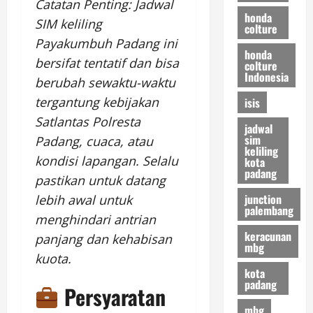
Catatan Penting: Jadwal
honda
SIM keliling
colture
Payakumbuh Padang ini
honda
bersifat tentatif dan bisa
colture
Indonesia
berubah sewaktu-waktu
tergantung kebijakan
isis
Satlantas Polresta
jadwal
sim
Padang, cuaca, atau
keliling
kondisi lapangan. Selalu
kota
padang
pastikan untuk datang
junction
lebih awal untuk
palembang
menghindari antrian
keracunan
panjang dan kehabisan
mbg
kuota.
kota
padang
Persyaratan
mbg