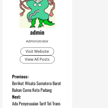
admin
Administrator
Visit Website
View All Posts
P
Previous:
Berikut Wisata Sumatera Barat
o
Bukan Cuma Kota Padang
s
Next:
Ada Penyesuaian Tarif Tol Trans