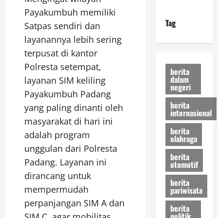
Payakumbuh memiliki
Tag
Satpas sendiri dan
layanannya lebih sering
terpusat di kantor
Polresta setempat,
berita
dalam
layanan SIM keliling
negeri
Payakumbuh Padang
berita
yang paling dinanti oleh
internasional
masyarakat di hari ini
berita
adalah program
olahraga
unggulan dari Polresta
berita
Padang. Layanan ini
otomotif
dirancang untuk
berita
mempermudah
pariwisata
perpanjangan SIM A dan
berita
politik
SIM C, agar mobilitas