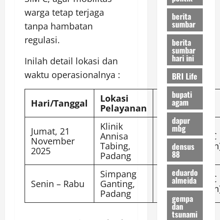
warga tetap terjaga
berita
sumbar
tanpa hambatan
regulasi.
berita
sumbar
hari ini
Inilah detail lokasi dan
waktu operasionalnya :
BRI Life
bupati
Lokasi
Jenis SIM
agam
Hari/Tanggal
Pelayanan
Dilayani
dapur
Klinik
mbg
Jumat, 21
Annisa
SIM A & SIM C
November
Tabing,
(Perpanjangan
densus
2025
88
Padang
eduardo
Simpang
SIM A & SIM C
almeida
Senin – Rabu
Ganting,
(Perpanjangan
Padang
gempa
dan
tsunami