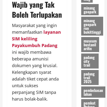
Wajib yang Tak
minang
geopark
Boleh Terlupakan
minang
geopark
Masyarakat yang ingin
run
bukittinggi
memanfaatkan
layanan
SIM keliling
museum
bustanil
Payakumbuh Padang
arifin
ini wajib membawa
padang
beberapa amunisi
city
trail
dokumen yang krusial.
Kelengkapan syarat
padang
trail
adalah tiket cepat anda
2025
untuk sukses
pembebasan
perpanjang SIM tanpa
lahan
harus bolak-balik.
pemkot
Padang