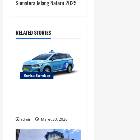
t
Sumatera Jelang Nataru 2025
n
a
RELATED STORIES
v
i
g
a
Berita Sumbar
t
Lowongan Pengemudi
Blue Bird Padang Umur
i
21-54
o
admin
Maret 30, 2026
n