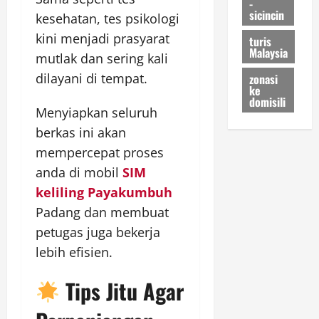
-
sicincin
kesehatan, tes psikologi
kini menjadi prasyarat
turis
Malaysia
mutlak dan sering kali
dilayani di tempat.
zonasi
ke
domisili
Menyiapkan seluruh
berkas ini akan
mempercepat proses
anda di mobil
SIM
keliling Payakumbuh
Padang dan membuat
petugas juga bekerja
lebih efisien.
Tips Jitu Agar