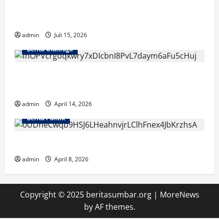
Cerita Menarik di NOBARID dan Fakta Unik
Semifinal Prancis vs Spanyol 2026
admin
Juli 15, 2026
Berita Olahraga
Sandy Walsh Bersinar, Buriram United Raih
Gelar Juara
admin
April 14, 2026
Berita Politik
Ketakutan sebagai Senjata Politik Donald Trump
admin
April 8, 2026
Copyright © 2025 beritasumbar.org
|
MoreNews
by AF themes.