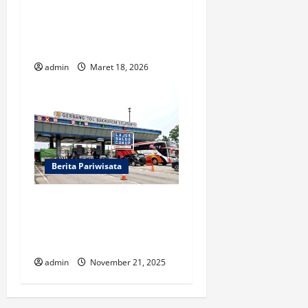
Resep Gulai Kambing
Padang Gurih dan Kaya
Rempah
admin
Maret 18, 2026
Berita Pariwisata
Ada Penyesuaian Tarif Tol
Trans Sumatera Jelang
Nataru 2025
admin
November 21, 2025