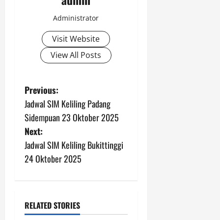
Administrator
Visit Website
View All Posts
P
Previous:
Jadwal SIM Keliling Padang
o
Sidempuan 23 Oktober 2025
s
Next:
Jadwal SIM Keliling Bukittinggi
t
24 Oktober 2025
n
a
RELATED STORIES
v