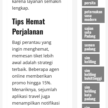
karena layanan semakin
persita
lengkap.
peternakan
susu
Tips Hemat
modern
sajian
Perjalanan
soto
Padang
Bagi perantau yang
semen
padang
ingin menghemat,
memesan tiket lebih
sim
keliling
awal adalah strategi
terbaik. Beberapa agen
sim
keliling
online memberikan
bukittinggi
promo hingga 15%.
sim
Menariknya, sejumlah
keliling
kota
aplikasi travel juga
padang
menampilkan notifikasi
sim