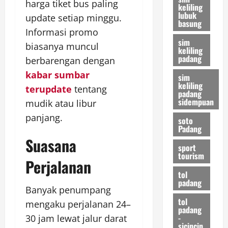
harga tiket bus paling
keliling
lubuk
update setiap minggu.
basung
Informasi promo
sim
biasanya muncul
keliling
padang
berbarengan dengan
kabar sumbar
sim
keliling
terupdate
tentang
padang
sidempuan
mudik atau libur
panjang.
soto
Padang
Suasana
sport
tourism
Perjalanan
tol
padang
Banyak penumpang
tol
mengaku perjalanan 24–
padang
-
30 jam lewat jalur darat
sicincin