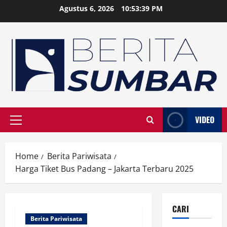
Skip
Agustus 6, 2026
10:53:39 PM
to
content
VIDEO
Primary
Menu
Home
Berita Pariwisata
Harga Tiket Bus Padang – Jakarta Terbaru 2025
CARI
Berita Pariwisata