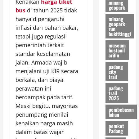
Kenaikan
harga tiket
minang
geopark
bus
di tahun 2025 tidak
minang
hanya dipengaruhi
geopark
inflasi dan bahan bakar,
run
bukittinggi
tetapi juga regulasi
pemerintah terkait
museum
bustanil
standar keselamatan
arifin
jalan. Armada wajib
padang
menjalani uji KIR secara
city
trail
berkala, dan biaya
padang
perawatan ini
trail
berdampak pada tarif.
2025
Meski begitu, mayoritas
pembebasan
lahan
penumpang menilai
kenaikan harga masih
pemkot
Padang
dalam batas wajar