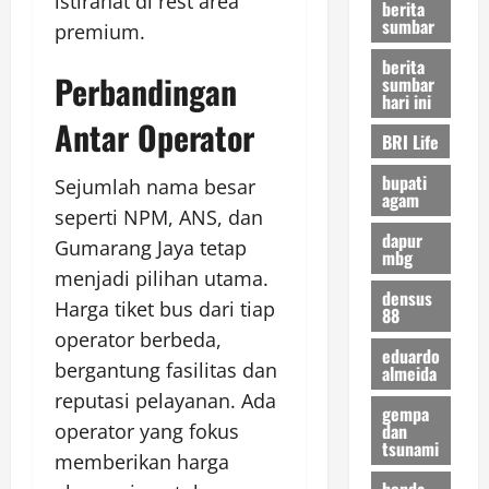
istirahat di rest area
berita
sumbar
premium.
berita
Perbandingan
sumbar
hari ini
Antar Operator
BRI Life
bupati
Sejumlah nama besar
agam
seperti NPM, ANS, dan
dapur
Gumarang Jaya tetap
mbg
menjadi pilihan utama.
densus
Harga tiket bus dari tiap
88
operator berbeda,
eduardo
bergantung fasilitas dan
almeida
reputasi pelayanan. Ada
gempa
dan
operator yang fokus
tsunami
memberikan harga
honda