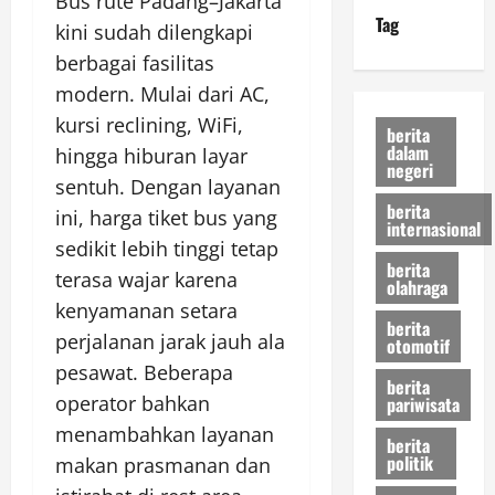
Bus rute Padang–Jakarta
Tag
kini sudah dilengkapi
berbagai fasilitas
modern. Mulai dari AC,
kursi reclining, WiFi,
berita
dalam
hingga hiburan layar
negeri
sentuh. Dengan layanan
berita
ini, harga tiket bus yang
internasional
sedikit lebih tinggi tetap
berita
terasa wajar karena
olahraga
kenyamanan setara
berita
perjalanan jarak jauh ala
otomotif
pesawat. Beberapa
berita
operator bahkan
pariwisata
menambahkan layanan
berita
politik
makan prasmanan dan