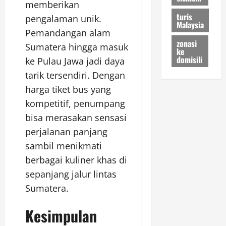
memberikan
turis
pengalaman unik.
Malaysia
Pemandangan alam
zonasi
Sumatera hingga masuk
ke
domisili
ke Pulau Jawa jadi daya
tarik tersendiri. Dengan
harga tiket bus yang
kompetitif, penumpang
bisa merasakan sensasi
perjalanan panjang
sambil menikmati
berbagai kuliner khas di
sepanjang jalur lintas
Sumatera.
Kesimpulan