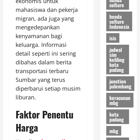
ekonomis untuk
colture
mahasiswa dan pekerja
honda
migran, ada juga yang
colture
Indonesia
mengedepankan
kenyamanan bagi
isis
keluarga. Informasi
jadwal
detail seperti ini sering
sim
keliling
dibahas dalam berita
kota
padang
transportasi terbaru
Sumbar yang terus
junction
palembang
diperbarui setiap musim
liburan.
keracunan
mbg
Faktor Penentu
kota
padang
Harga
mbg